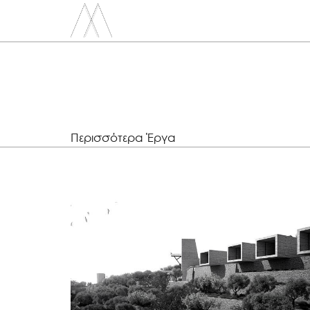
michail xirokostas
Skip to main content
Περισσότερα Έργα
Oliveland
Oil-press factory - Traditional products’ workspace
and cultural center at Sotirianika, Messenia.