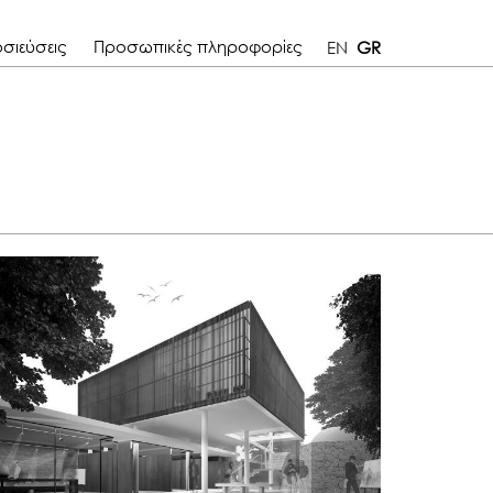
σιεύσεις
Προσωπικές πληροφορίες
EN
GR
Εγγενής Απλότητα
Πανευρωπαικός Διαγωνισμός - Δημιουργία
Πολιτιστικού Χωριού Λέμπας - 2ο βραβείο