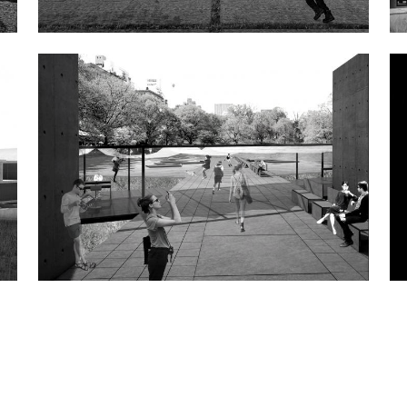
CatWalk
Διεθνής Φοιτικός Αρχιτεκτονικός Διαγωνισμός με
θέμα “Central Park Summer Pavillion, New York”