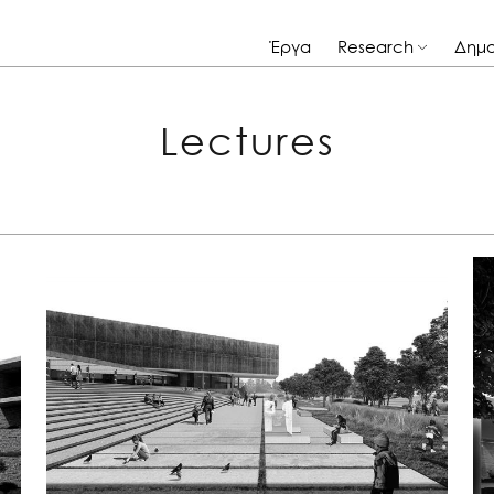
Έργα
Research
Δημο
Lectures
Trigonica Simplicitas
International Architectural Competition for the
New Cyprus Museum