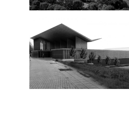
Εσωστρεφής Δομή
Διεθνής Αρχιτεκτονικός Διαγωνισμός για την
Ιατρική Σχολή στη Λευκωσία