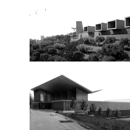
Oliveland
Oil-press factory - Traditional products’ workspace
and cultural center at Sotirianika, Messenia.
Εσωστρεφής Δομή
Διεθνής Αρχιτεκτονικός Διαγωνισμός για την
Ιατρική Σχολή στη Λευκωσία