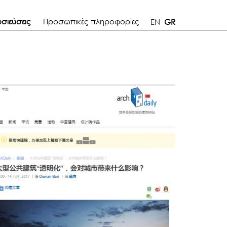
σιεύσεις
Προσωπικές πληροφορίες
EN
GR
Archdaily China
Trigonika Simplicitas