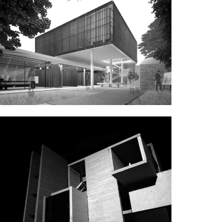
Εγγενής Απλότητα
Πανευρωπαικός Διαγωνισμός - Δημιουργία
Πολιτιστικού Χωριού Λέμπας - 2ο βραβείο
Tubo House
Πολυκατοικία, Αθήνα, Ελλάδα