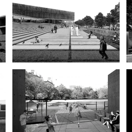
Trigonica Simplicitas
International Architectural Competition for the
New Cyprus Museum
CatWalk
Διεθνής Φοιτικός Αρχιτεκτονικός Διαγωνισμός με
θέμα “Central Park Summer Pavillion, New York”