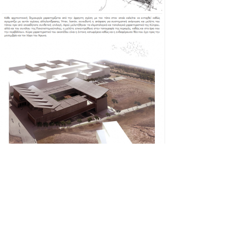
Greekarchitects.gr
Introversive Structure