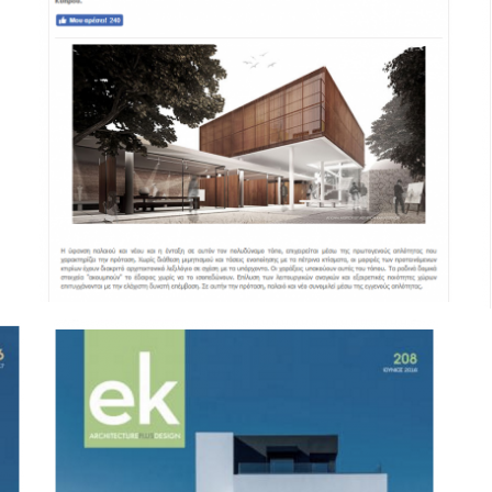
Greekarchitects.gr
Inherent Simplisity