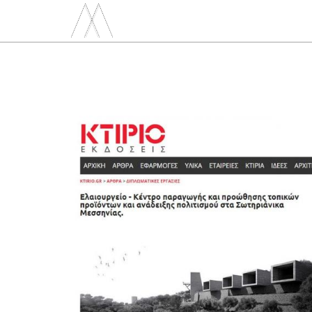
michail xirokostas
Skip to main content
KTIRIO magazine
Oliveland