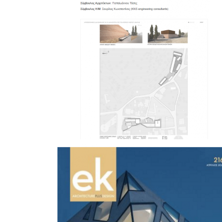
cy-arch
Inherent Simplisity