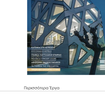
EK_Magazine
Inherent Simplisity
Περισσότερα Έργα